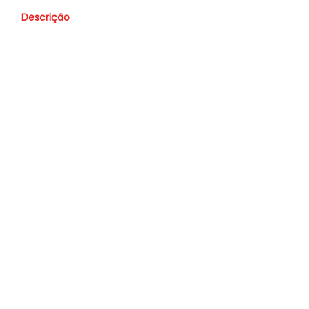
Descrição
Valor
Vendido
Nome
Whatsapp
E-mail