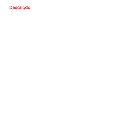
Descrição
Valor
R$ 60.900,00
Nome
Whatsapp
E-mail