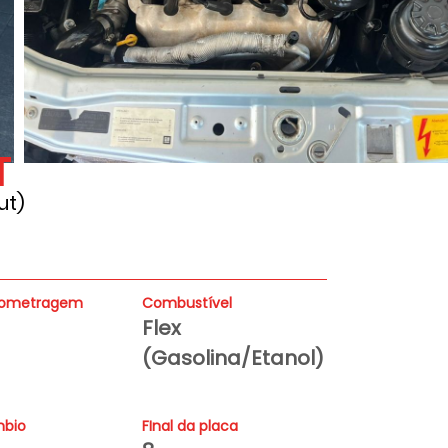
T
ut)
lometragem
Combustível
Flex
(Gasolina/Etanol)
bio
FInal da placa