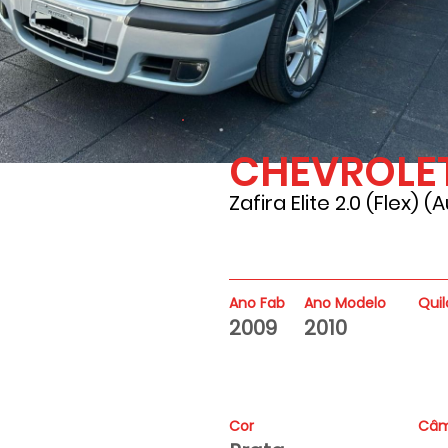
CHEVROLE
Zafira Elite 2.0 (Flex) (A
Ano Fab
Ano Modelo
Qui
2009
2010
Cor
Câm