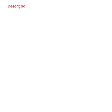
Descrição
Valor
Vendido
Nome
Whatsapp
E-mail